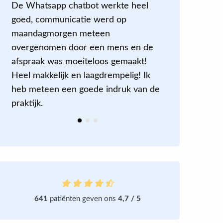
De Whatsapp chatbot werkte heel
Na de beha
goed, communicatie werd op
slaap ik bet
maandagmorgen meteen
geconcentr
overgenomen door een mens en de
zijn algem
afspraak was moeiteloos gemaakt!
weet zeker
Heel makkelijk en laagdrempelig! Ik
oefenprogr
heb meteen een goede indruk van de
doe het no
praktijk.
641
patiënten geven ons
4,7 / 5