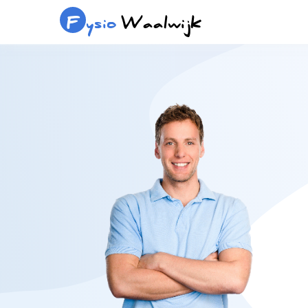
F
ysio
Waalwijk