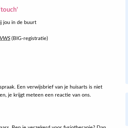
Lekker snel doorpakken! Ik werd
‘touch’
meteen vriendelijk geholpen en had
de volgende dag een afspraak. Ik
 jou in de buurt
kreeg ook meteen een behandeling
(niet alleen maar praten).
n VWS
(BIG-registratie)
praak. Een verwijsbrief van je huisarts is niet
en, je krijgt meteen een reactie van ons.
ars. Ben je verzekerd voor fysiotherapie? Dan