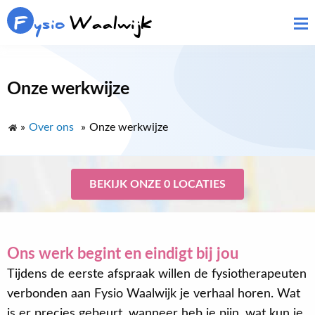
F
ysio
Waalwijk
Onze werkwijze
»
Over ons
»
Onze werkwijze
BEKIJK ONZE 0 LOCATIES
Ons werk begint en eindigt bij jou
Tijdens de eerste afspraak willen de fysiotherapeuten
verbonden aan Fysio Waalwijk je verhaal horen. Wat
is er precies gebeurt, wanneer heb je pijn, wat kun je