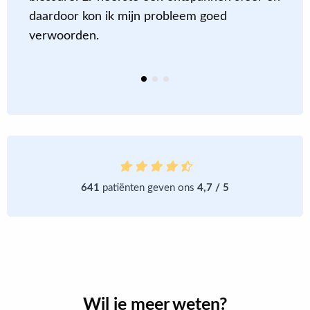
daardoor kon ik mijn probleem goed
a
verwoorden.
d
k
641
patiënten geven ons
4,7 / 5
Wil je meer weten?