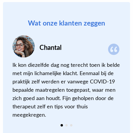
Wat onze klanten zeggen
Chantal
Ik kon diezelfde dag nog terecht toen ik belde
D
met mijn lichamelijke klacht. Eenmaal bij de
c
praktijk zelf werden er vanwege COVID-19
m
bepaalde maatregelen toegepast, waar men
a
zich goed aan houdt. Fijn geholpen door de
m
therapeut zelf en tips voor thuis
e
meegekregen.